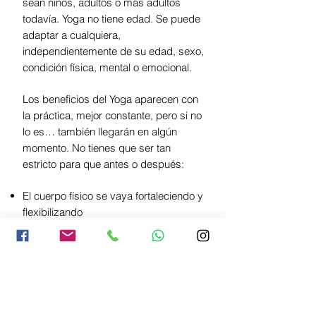
sean niños, adultos o más adultos
todavía. Yoga no tiene edad. Se puede
adaptar a cualquiera,
independientemente de su edad, sexo,
condición física, mental o emocional.
Los beneficios del Yoga aparecen con
la práctica, mejor constante, pero si no
lo es… también llegarán en algún
momento. No tienes que ser tan
estricto para que antes o después:
El cuerpo físico se vaya fortaleciendo y
flexibilizando
La mente se vaya “debilitando” y
flexibilizando
Mejore tu concentración
Mejore tu capacidad pulmonar
Relativices los problemas y empieces
a ver la vida más relajada.